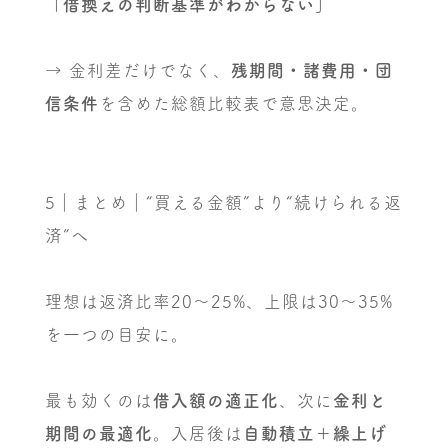
「借換えの判断基準がわからない」
→ 金利差だけでなく、
残期間・諸費用・団
信条件
を含めた総額比較表で意思決定。
5｜まとめ｜“買える金額”より“続けられる返
済”へ
理想は返済比率20〜25%、上限は30〜35%
を一つの目安に。
最も効くのは
借入額の適正化
、次に
金利と
期間の最適化
。入居後は
自動積立＋繰上げ